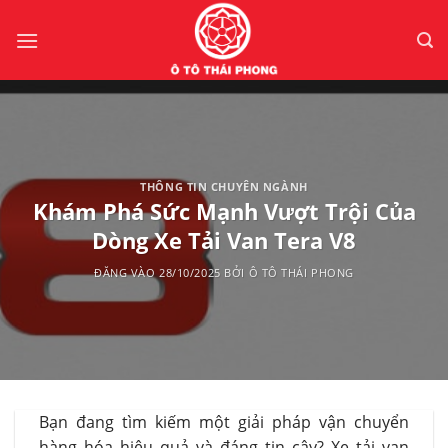
Bỏ
qua
nội
dung
THÔNG TIN CHUYÊN NGÀNH
Khám Phá Sức Mạnh Vượt Trội Của
Dòng Xe Tải Van Tera V8
ĐĂNG VÀO
28/10/2025
BỞI
Ô TÔ THÁI PHONG
Bạn đang tìm kiếm một giải pháp vận chuyển
hàng hóa hiệu quả và đáng tin cậy? Xe tải van