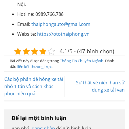
Nội.
Hotline: 0989.766.788
Email:
thaiphongauto@gmail.com
Website:
https://otothaiphong.vn
4.1/5 - (47 bình chọn)
Bài viết này được đăng trong
Thông Tin Chuyên Ngành
. Đánh
dấu
liên kết thường trực
.
Các bộ phận dễ hỏng xe tải
Sự thật về niên hạn sử
nhỏ 1 tấn và cách khắc
dụng xe tải van
phục hiệu quả
Để lại một bình luận
Bạn phải
đăng nhập
để gửi bình luận.