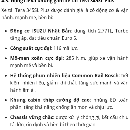
4.3. Động cơ và khung gầm xe tải Tera 345SL Plus
Xe tải Tera 345SL Plus được đánh giá là có động cơ & vận
hành, mạnh mẽ, bền bỉ:
Động cơ ISUZU Nhật Bản
: dung tích 2.771L, Turbo
tăng áp, đạt tiêu chuẩn Euro 5.
Công suất cực đại
: 116 mã lực.
Mô-men xoắn cực đại
: 285 N.m, giúp xe vận hành
mạnh mẽ và bền bỉ.
Hệ thống phun nhiên liệu Common-Rail Bosch
: tiết
kiệm nhiên liệu, giảm khí thải, tăng sức mạnh và vận
hành êm ái.
Khung cabin thép cường độ cao
: nhúng ED toàn
phần, tăng khả năng chống ăn mòn và chịu lực.
Chassis vững chắc
: được xử lý chống gỉ, kết cấu chịu
tải lớn, ổn định và bền bỉ theo thời gian.