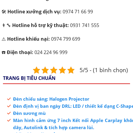
🛠️
Hotline xưởng dịch vụ:
0974 71 66 99
👨‍🔧
Hotline hỗ trợ kỹ thuật:
0931 741 555
⚠️
Hotline khiếu nại:
0974 799 699
☎️
Điện thoại:
024 224 96 999
5/5 - (1 bình chọn)
TRANG BỊ TIÊU CHUẨN
Đèn chiếu sáng: Halogen Projector
Đèn định vị ban ngày DRL: LED / thiết kế dạng C-Shap
Đèn sương mù
Màn hình cảm ứng 7 inch Kết nối Apple Carplay khô
dây, Autolink & tích hợp camera lùi.