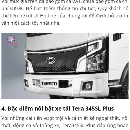
Với mức giá trên đã bao gồm cả VAT, chưa bao gồm cả chi
phí ĐKĐK. Để biết thêm thông tin chi tiết, Quý khách có
thể liên hệ tới số Hotline của chúng tôi để được hỗ trợ tư
vấn một cách tốt nhất nhé.
4. Đặc điểm nổi bật xe tải Tera 345SL Plus
Với những cải tiến vượt trội về cả thiết kế ngoại thất, nội
thất, động cơ và thùng xe, Tera345SL Plus đáp ứng hoàn