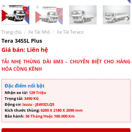
Trang chủ
/
Xe Tải Nhỏ
/
Xe Tải Teraco
Tera 345SL Plus
Giá bán: Liên hệ
TẢI NHẸ THÙNG DÀI 6M3 – CHUYÊN BIỆT CHO HÀNG
HÓA CỒNG KỀNH
Đặc điểm nổi bật
Nhận xe từ:
129 Triệu
Trọng tải:
3490 KG
Động cơ:
Isuzu - JE493ZLQ5
Kích thước thùng:
6200 X 2180 X 2090 mm
Bảo hành:
36 Tháng Hoặc 100.000 Km