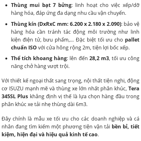
Thùng mui bạt 7 bửng
: linh hoạt cho việc xếp/dỡ
hàng hóa, đáp ứng đa dạng nhu cầu vận chuyển.
Thùng kín (DxRxC mm: 6.200 x 2.180 x 2.090)
: bảo vệ
hàng hóa cần tránh tác động môi trường như linh
kiện điện tử, bưu phẩm,… Đặc biệt tối ưu cho
pallet
chuẩn ISO
với cửa hông rộng 2m, tiện lợi bốc xếp.
Thể tích khoang hàng
: lên đến
28,2 m3
, tối ưu công
năng chở hàng vượt trội.
Với thiết kế ngoại thất sang trọng, nội thất tiện nghi, động
cơ ISUZU mạnh mẽ và thùng xe lớn nhất phân khúc,
Tera
345SL Plus
khẳng định vị thế là lựa chọn hàng đầu trong
phân khúc xe tải nhẹ thùng dài 6m3.
Đây chính là mẫu xe tối ưu cho các doanh nghiệp và cá
nhân đang tìm kiếm một phương tiện vận tải
bền bỉ, tiết
kiệm, hiện đại và hiệu quả kinh tế cao
.