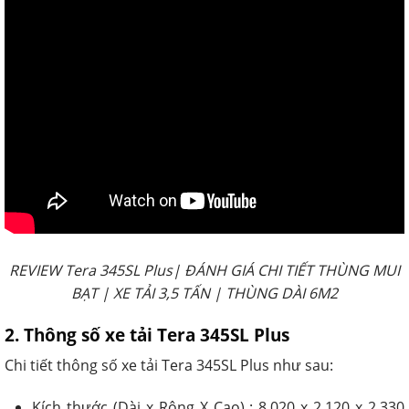
REVIEW Tera 345SL Plus| ĐÁNH GIÁ CHI TIẾT THÙNG MUI
BẠT | XE TẢI 3,5 TẤN | THÙNG DÀI 6M2
2. Thông số xe tải Tera 345SL Plus
Chi tiết thông số xe tải Tera 345SL Plus như sau:
Kích thước (Dài x Rộng X Cao) : 8.020 x 2.120 x 2.330