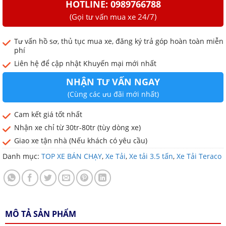
HOTLINE: 0989766788
(Gọi tư vấn mua xe 24/7)
Tư vấn hồ sơ, thủ tục mua xe, đăng ký trả góp hoàn toàn miễn
phí
Liên hệ để cập nhật Khuyến mại mới nhất
NHẬN TƯ VẤN NGAY
(Cùng các ưu đãi mới nhất)
Cam kết giá tốt nhất
Nhận xe chỉ từ 30tr-80tr (tùy dòng xe)
Giao xe tận nhà (Nếu khách có yêu cầu)
Danh mục:
TOP XE BÁN CHẠY
,
Xe Tải
,
Xe tải 3.5 tấn
,
Xe Tải Teraco
MÔ TẢ SẢN PHẨM