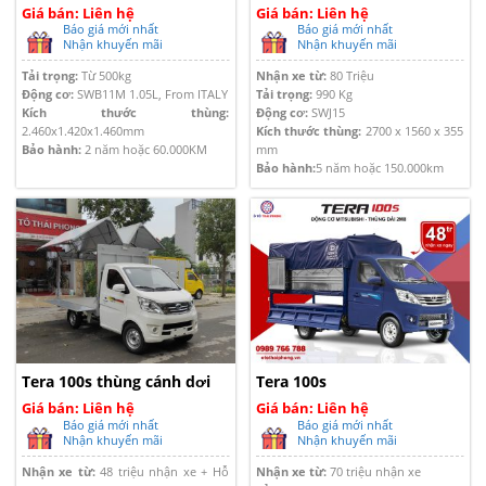
Giá bán: Liên hệ
Giá bán: Liên hệ
Báo giá mới nhất
Báo giá mới nhất
Nhận khuyến mãi
Nhận khuyến mãi
Tải trọng:
Từ 500kg
Nhận xe từ:
80 Triệu
Động cơ:
SWB11M 1.05L, From ITALY
Tải trọng:
990 Kg
Kích thước thùng:
Động cơ:
SWJ15
2.460x1.420x1.460mm
Kích thước thùng:
2700 x 1560 x 355
Bảo hành:
2 năm hoặc 60.000KM
mm
Bảo hành:
5 năm hoặc 150.000km
Tera 100s thùng cánh dơi
Tera 100s
Giá bán: Liên hệ
Giá bán: Liên hệ
Báo giá mới nhất
Báo giá mới nhất
Nhận khuyến mãi
Nhận khuyến mãi
Nhận xe từ:
48 triệu nhận xe + Hỗ
Nhận xe từ:
70 triệu nhận xe