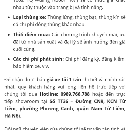
nhau tùy thuộc vào trang bị và tính năng.
Loại thùng xe:
Thùng lửng, thùng bạt, thùng kín sẽ
có chi phí đóng thùng khác nhau.
Thời điểm mua:
Các chương trình khuyến mãi, ưu
đãi từ nhà sản xuất và đại lý sẽ ảnh hưởng đến giá
cuối cùng.
Các chi phí phát sinh:
Chi phí đăng ký, đăng kiểm,
bảo hiểm xe, v.v.
Để nhận được báo
giá xe tải 1 tấn
chi tiết và chính xác
nhất, quý khách hàng vui lòng liên hệ trực tiếp với
chúng tôi qua
Hotline: 0989.766.788
hoặc đến trực
tiếp showroom tại
Số TT36 – Đường CN9, KCN Từ
Liêm, phường Phương Canh, quận Nam Từ Liêm,
Hà Nội
.
Đội ngũ chuyên viên của chúng tôi sẽ tư vấn tận tình và