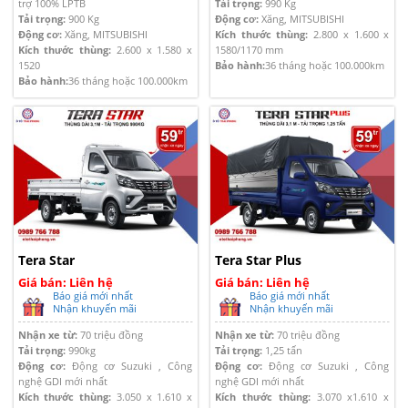
trợ 100% LPTB
Tải trọng:
990 Kg
Tải trọng:
900 Kg
Động cơ:
Xăng, MITSUBISHI
Động cơ:
Xăng, MITSUBISHI
Kích thước thùng:
2.800 x 1.600 x
Kích thước thùng:
2.600 x 1.580 x
1580/1170 mm
1520
Bảo hành:
36 tháng hoặc 100.000km
Bảo hành:
36 tháng hoặc 100.000km
Tera Star
Tera Star Plus
Giá bán: Liên hệ
Giá bán: Liên hệ
Báo giá mới nhất
Báo giá mới nhất
Nhận khuyến mãi
Nhận khuyến mãi
Nhận xe từ:
70 triệu đồng
Nhận xe từ:
70 triệu đồng
Tải trọng:
990kg
Tải trọng:
1,25 tấn
Động cơ:
Động cơ Suzuki , Công
Động cơ:
Động cơ Suzuki , Công
nghệ GDI mới nhất
nghệ GDI mới nhất
Kích thước thùng:
3.050 x 1.610 x
Kích thước thùng:
3.070 x1.610 x