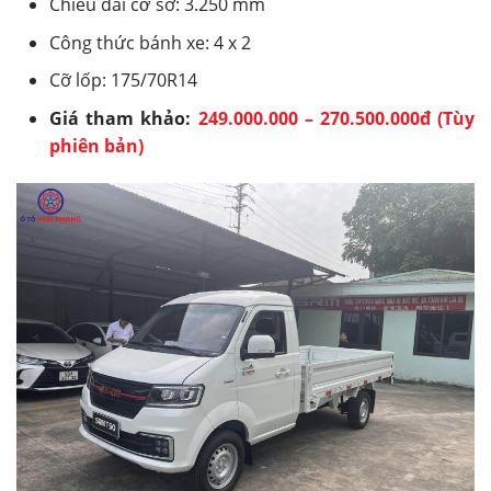
Chiều dài cơ sở: 3.250 mm
Công thức bánh xe: 4 x 2
Cỡ lốp: 175/70R14
Giá tham khảo:
249.000.000 – 270.500.000đ (Tùy
phiên bản)