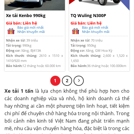
Xe tải Kenbo 990kg
TQ Wuling N300P
Giá bán: Liên hệ
Giá bán: Liên hệ
Báo giá mới nhất
Báo giá mới nhất
Nhận khuyến mãi
Nhận khuyến mãi
Nhận xe từ:
39 triệu
Nhận xe từ:
70 triệu
Tải trọng:
990kg
Tải trọng:
950kg
Động cơ:
Xăng, BJ413A
Động cơ:
Xăng, GM Hoa Kỳ
Kích thước thùng:
2610 x 1510 x
Kích thước thùng:
2,600 x 1,520 x
1410/920 mm
1,650
Bảo hành:
12 tháng hoặc 60.000 km
Bảo hành:
36 tháng hoặc 100.000km
1
2
Xe tải 1 tấn
là lựa chọn không thể phù hợp hơn cho
các doanh nghiệp vừa và nhỏ, hộ kinh doanh cá thể
hay những ai cần một phương tiện linh hoạt, tiết kiệm
chi phí để chuyên chở hàng hóa trong nội thành. Trong
bối cảnh nền kinh tế Việt Nam đang phát triển mạnh
mẽ, nhu cầu vận chuyển hàng hóa, đặc biệt là trong các