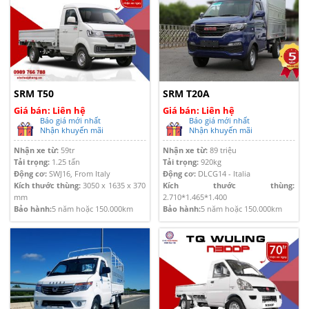
SRM T50
SRM T20A
Giá bán: Liên hệ
Giá bán: Liên hệ
Báo giá mới nhất
Báo giá mới nhất
Nhận khuyến mãi
Nhận khuyến mãi
Nhận xe từ:
59tr
Nhận xe từ:
89 triệu
Tải trọng:
1.25 tấn
Tải trọng:
920kg
Động cơ:
SWJ16, From Italy
Động cơ:
DLCG14 - Italia
Kích thước thùng:
3050 x 1635 x 370
Kích thước thùng:
mm
2.710*1.465*1.400
Bảo hành:
5 năm hoặc 150.000km
Bảo hành:
5 năm hoặc 150.000km