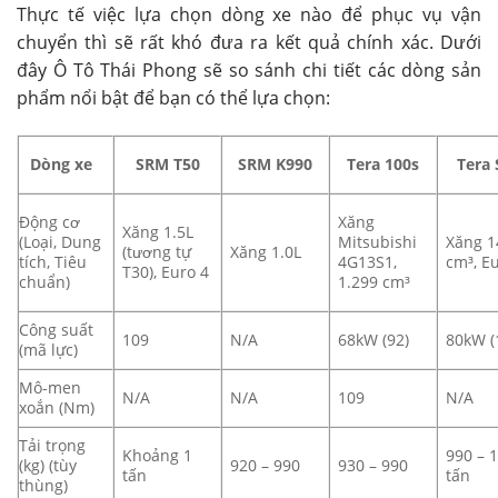
Thực tế việc lựa chọn dòng xe nào để phục vụ vận
chuyển thì sẽ rất khó đưa ra kết quả chính xác. Dưới
đây Ô Tô Thái Phong sẽ so sánh chi tiết các dòng sản
phẩm nổi bật để bạn có thể lựa chọn:
Dòng xe
SRM T50
SRM K990
Tera 100s
Tera 
Động cơ
Xăng
Xăng 1.5L
(Loại, Dung
Mitsubishi
Xăng 1
(tương tự
Xăng 1.0L
tích, Tiêu
4G13S1,
cm³, E
T30), Euro 4
chuẩn)
1.299 cm³
Công suất
109
N/A
68kW (92)
80kW (
(mã lực)
Mô-men
N/A
N/A
109
N/A
xoắn (Nm)
Tải trọng
Khoảng 1
990 – 
(kg) (tùy
920 – 990
930 – 990
tấn
tấn
thùng)