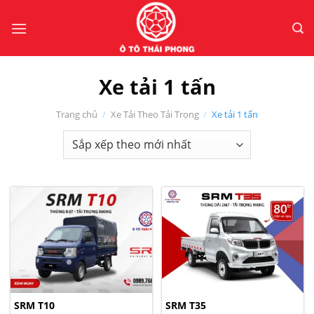
Bỏ
qua
nội
dung
Xe tải 1 tấn
Trang chủ
/
Xe Tải Theo Tải Trọng
/
Xe tải 1 tấn
SRM T10
SRM T35