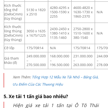
Kích thước
4280-4295 x
4600-4820 x
tổng thể
5130 x 1820
1500-1590 x
1630-1730 x
N/A
(DxRxCmm)
x 2510
2255
1860-2370
(tùy thùng)
Kích thước
2430-2450 x
2750-2800 x
lòng thùng
3050 x 1635
1380-1410 x
1510-1600 x
N/A
(DxRxCmm)
x 1675/1225
1135-1460
380-1540
(tùy thùng)
Cỡ lốp
175/70R14
N/A
175/70R14
175/70
249.000.000
168.000.000
231.000.000
244.00
Giá tham
–
–
–
–
khảo (đ)
270.500.000
196.500.000
263.000.000
278.00
Xem Thêm:
Tổng Hợp 12 Mẫu Xe Tải Nhỏ – Bảng Giá,
Ưu Điểm Của Các Thương Hiệu
5. Xe tải 1 tấn giá bao nhiêu?
Hiện giá xe tải 1 tấn tại Ô Tô Thái