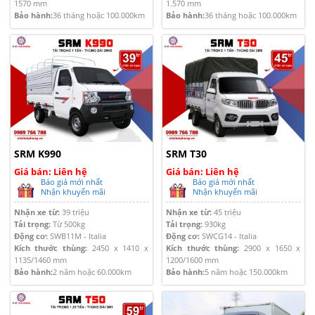
1570 mm
1.570 mm
Bảo hành:
36 tháng hoặc 100.000km
Bảo hành:
36 tháng hoặc 100.000km
SRM K990
SRM T30
Giá bán: Liên hệ
Giá bán: Liên hệ
Báo giá mới nhất
Báo giá mới nhất
Nhận khuyến mãi
Nhận khuyến mãi
Nhận xe từ:
39 triệu
Nhận xe từ:
45 triệu
Tải trọng:
Từ 500kg
Tải trọng:
930kg
Động cơ:
SWB11M - Italia
Động cơ:
SWCG14 - Italia
Kích thước thùng:
2450 x 1410 x
Kích thước thùng:
2900 x 1650 x
1135/1460 mm
1200/1600 mm
Bảo hành:
2 năm hoặc 60.000km
Bảo hành:
5 năm hoặc 150.000km