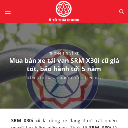
Bỏ
qua
nội
dung
THÔNG TIN VỀ XE
Mua bán xe tải van SRM X30i cũ giá
tốt, bảo hành tới 5 năm
ĐĂNG VÀO
27/05/2026
BỞI
Ô TÔ THÁI PHONG
SRM X30i cũ
là dòng xe đang được rất nhiều
người tìm kiếm hiện nay. Thực tế
SRM X30i
là