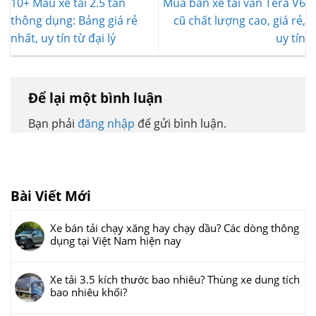
10+ Mẫu xe tải 2.5 tấn
Mua bán xe tải van Tera V6
thông dụng: Bảng giá rẻ
cũ chất lượng cao, giá rẻ,
nhất, uy tín từ đại lý
uy tín
Để lại một bình luận
Bạn phải
đăng nhập
để gửi bình luận.
Bài Viết Mới
Xe bán tải chạy xăng hay chạy dầu? Các dòng thông
dụng tại Việt Nam hiện nay
Xe tải 3.5 kích thước bao nhiêu? Thùng xe dung tích
bao nhiêu khối?