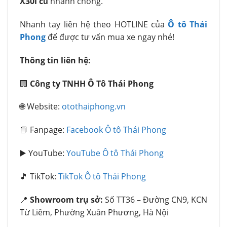
X30i cũ
nhanh chóng.
Nhanh tay liên hệ theo HOTLINE của
Ô tô Thái
Phong
để được tư vấn mua xe ngay nhé!
Thông tin liên hệ:
🏢
Công ty TNHH Ô Tô Thái Phong
🌐 Website:
otothaiphong.vn
📘 Fanpage:
Facebook Ô tô Thái Phong
▶️ YouTube:
YouTube Ô tô Thái Phong
🎵 TikTok:
TikTok Ô tô Thái Phong
📍
Showroom trụ sở:
Số TT36 – Đường CN9, KCN
Từ Liêm, Phường Xuân Phương, Hà Nội