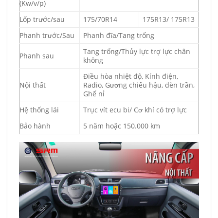
(Kw/v/p)
Lốp trước/sau
175/70R14
175R13/ 175R13
Phanh trước/Sau
Phanh đĩa/Tang trống
Tang trống/Thủy lực trợ lực chân
Phanh sau
không
Điều hòa nhiệt độ, Kính điện,
Nội thất
Radio, Gương chiếu hậu, đèn trần,
Ghế nỉ
Hệ thống lái
Trục vít ecu bi/ Cơ khí có trợ lực
Bảo hành
5 năm hoặc 150.000 km