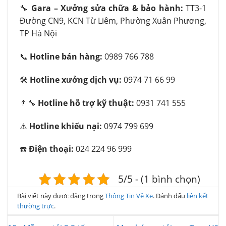
🔧
Gara – Xưởng sửa chữa & bảo hành:
TT3-1
Đường CN9, KCN Từ Liêm, Phường Xuân Phương,
TP Hà Nội
📞
Hotline bán hàng:
0989 766 788
🛠️
Hotline xưởng dịch vụ:
0974 71 66 99
👨‍🔧
Hotline hỗ trợ kỹ thuật:
0931 741 555
⚠️
Hotline khiếu nại:
0974 799 699
☎️
Điện thoại:
024 224 96 999
5/5 - (1 bình chọn)
Bài viết này được đăng trong
Thông Tin Về Xe
. Đánh dấu
liên kết
thường trực
.