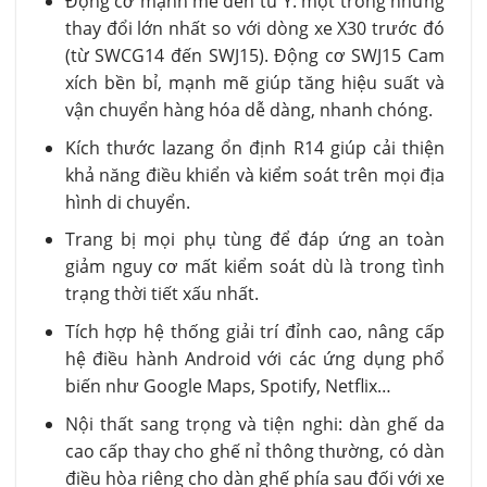
Động cơ mạnh mẽ đến từ Ý: một trong những
thay đổi lớn nhất so với dòng xe X30 trước đó
(từ SWCG14 đến SWJ15). Động cơ SWJ15 Cam
xích bền bỉ, mạnh mẽ giúp tăng hiệu suất và
vận chuyển hàng hóa dễ dàng, nhanh chóng.
Kích thước lazang ổn định R14 giúp cải thiện
khả năng điều khiển và kiểm soát trên mọi địa
hình di chuyển.
Trang bị mọi phụ tùng để đáp ứng an toàn
giảm nguy cơ mất kiểm soát dù là trong tình
trạng thời tiết xấu nhất.
Tích hợp hệ thống giải trí đỉnh cao, nâng cấp
hệ điều hành Android với các ứng dụng phổ
biến như Google Maps, Spotify, Netflix…
Nội thất sang trọng và tiện nghi: dàn ghế da
cao cấp thay cho ghế nỉ thông thường, có dàn
điều hòa riêng cho dàn ghế phía sau đối với xe