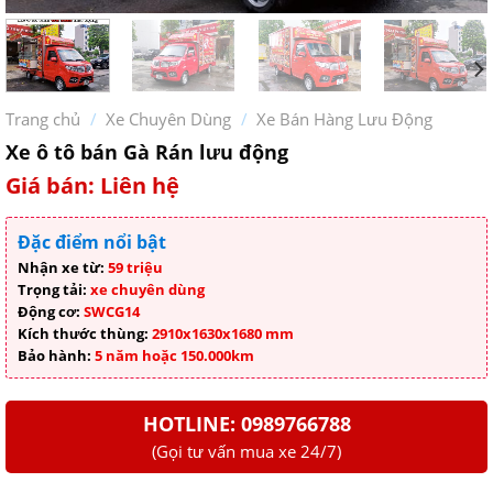
Trang chủ
/
Xe Chuyên Dùng
/
Xe Bán Hàng Lưu Động
Xe ô tô bán Gà Rán lưu động
Giá bán: Liên hệ
Đặc điểm nổi bật
Nhận xe từ:
59 triệu
Trọng tải:
xe chuyên dùng
Động cơ:
SWCG14
Kích thước thùng:
2910x1630x1680 mm
Bảo hành:
5 năm hoặc 150.000km
HOTLINE: 0989766788
(Gọi tư vấn mua xe 24/7)