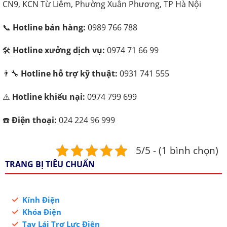
CN9, KCN Từ Liêm, Phường Xuân Phương, TP Hà Nội
📞
Hotline bán hàng:
0989 766 788
🛠️
Hotline xưởng dịch vụ:
0974 71 66 99
👨‍🔧
Hotline hỗ trợ kỹ thuật:
0931 741 555
⚠️
Hotline khiếu nại:
0974 799 699
☎️
Điện thoại:
024 224 96 999
5/5 - (1 bình chọn)
TRANG BỊ TIÊU CHUẨN
Kính Điện
Khóa Điện
Tay Lái Trợ Lực Điện