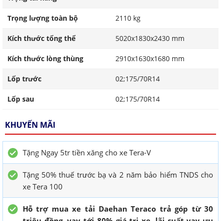
Trọng lượng toàn bộ
2110 kg
Kích thước tổng thể
5020x1830x2430 mm
Kích thước lòng thùng
2910x1630x1680 mm
Lốp trước
02;175/70R14
Lốp sau
02;175/70R14
KHUYẾN MÃI
Tặng Ngay 5tr tiền xăng cho xe Tera-V
Tặng 50% thuế trước bạ và 2 năm bảo hiểm TNDS cho
xe Tera 100
Hỗ trợ mua xe tải Daehan Teraco trả góp từ 30
triệu đồng, vay tới 80% giá trị xe, lãi suất vay ưu