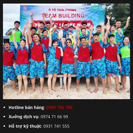
Hotline bán hàng
:
0989 766 788
Xưởng dịch vụ
: 0974 71 66 99
Hỗ trợ kỹ thuật
: 0931 741 555