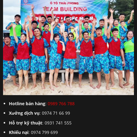
Hotline bán hàng
:
0989 766 788
Xưởng dịch vụ
: 0974 71 66 99
Hỗ trợ kỹ thuật
: 0931 741 555
Khiếu nại
: 0974 799 699