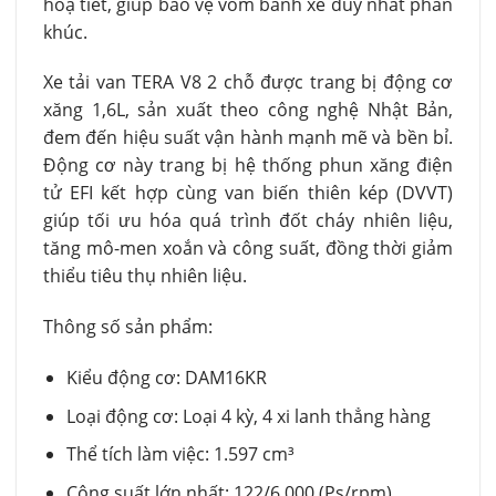
hoạ tiết, giúp bảo vệ vòm bánh xe duy nhất phân
khúc.
Xe tải van TERA V8 2 chỗ được trang bị động cơ
xăng 1,6L, sản xuất theo công nghệ Nhật Bản,
đem đến hiệu suất vận hành mạnh mẽ và bền bỉ.
Động cơ này trang bị hệ thống phun xăng điện
tử EFI kết hợp cùng van biến thiên kép (DVVT)
giúp tối ưu hóa quá trình đốt cháy nhiên liệu,
tăng mô-men xoắn và công suất, đồng thời giảm
thiểu tiêu thụ nhiên liệu.
Thông số sản phẩm:
Kiểu động cơ: DAM16KR
Loại động cơ: Loại 4 kỳ, 4 xi lanh thẳng hàng
Thể tích làm việc: 1.597 cm³
Công suất lớn nhất: 122/6.000 (Ps/rpm)