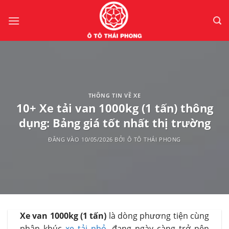
Bỏ
qua
nội
dung
THÔNG TIN VỀ XE
10+ Xe tải van 1000kg (1 tấn) thông
dụng: Bảng giá tốt nhất thị trường
ĐĂNG VÀO
10/05/2026
BỞI
Ô TÔ THÁI PHONG
Xe van 1000kg (1 tấn)
là dòng phương tiện cùng
phân khúc
xe tải nhỏ
, đang ngày càng trở nên