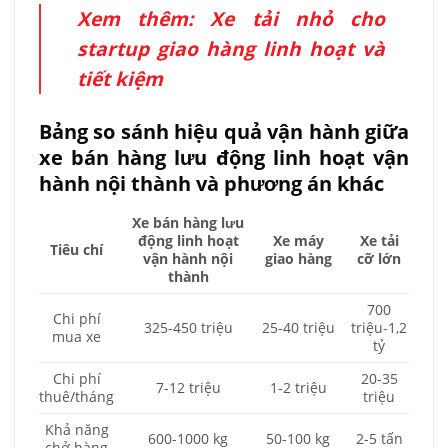
Xem thêm:
Xe tải nhỏ cho
startup giao hàng linh hoạt và
tiết kiệm
Bảng so sánh hiệu quả vận hành giữa
xe bán hàng lưu động linh hoạt vận
hành nội thành và phương án khác
Xe bán hàng lưu
động linh hoạt
Xe máy
Xe tải
Tiêu chí
vận hành nội
giao hàng
cỡ lớn
thành
700
Chi phí
325-450 triệu
25-40 triệu
triệu-1,2
mua xe
tỷ
Chi phí
20-35
7-12 triệu
1-2 triệu
thuê/tháng
triệu
Khả năng
600-1000 kg
50-100 kg
2-5 tấn
chở hàng