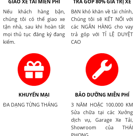
GIAO XE TẢI MIỄN PHÍ
TRẢ GÓP 80% GIÁ TRỊ XE
Nếu khách hàng bận,
BẠN khó khăn về tài chính,
chúng tôi có thể giao xe
Chúng tôi sẽ KẾT NỐI với
tận nhà, sau khi hoàn tất
các NGÂN HÀNG cho vay
mọi thủ tục đăng ký đang
trả góp với TỈ LỆ DUYỆT
kiểm.
CAO
KHUYẾN MẠI
BẢO DƯỠNG MIỄN PHÍ
ĐA DẠNG TỪNG THÁNG
3 NĂM HOẶC 100.000 KM
Sửa chữa tại các Xưởng
dịch vụ, Garage Xe Tải,
Showroom của THÁI
PHONG