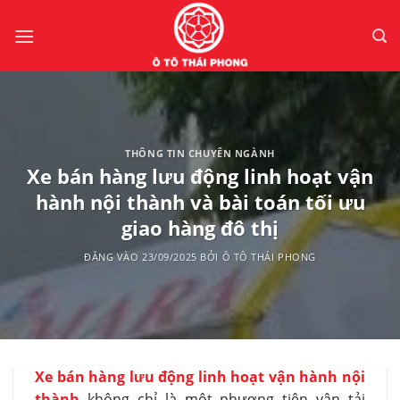
Bỏ
qua
nội
dung
THÔNG TIN CHUYÊN NGÀNH
Xe bán hàng lưu động linh hoạt vận
hành nội thành và bài toán tối ưu
giao hàng đô thị
ĐĂNG VÀO
23/09/2025
BỞI
Ô TÔ THÁI PHONG
Xe bán hàng lưu động linh hoạt vận hành nội
thành
không chỉ là một phương tiện vận tải