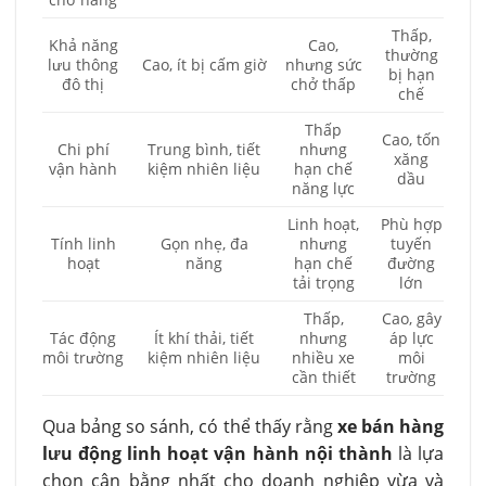
Thấp,
Khả năng
Cao,
thường
lưu thông
Cao, ít bị cấm giờ
nhưng sức
bị hạn
đô thị
chở thấp
chế
Thấp
Cao, tốn
Chi phí
Trung bình, tiết
nhưng
xăng
vận hành
kiệm nhiên liệu
hạn chế
dầu
năng lực
Linh hoạt,
Phù hợp
Tính linh
Gọn nhẹ, đa
nhưng
tuyến
hoạt
năng
hạn chế
đường
tải trọng
lớn
Thấp,
Cao, gây
Tác động
Ít khí thải, tiết
nhưng
áp lực
môi trường
kiệm nhiên liệu
nhiều xe
môi
cần thiết
trường
Qua bảng so sánh, có thể thấy rằng
xe bán hàng
lưu động linh hoạt vận hành nội thành
là lựa
chọn cân bằng nhất cho doanh nghiệp vừa và