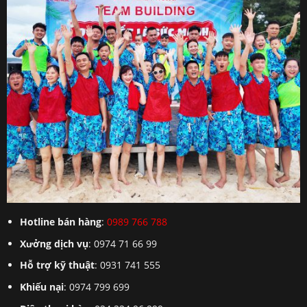
Hotline bán hàng
:
0989 766 788
Xưởng dịch vụ
: 0974 71 66 99
Hỗ trợ kỹ thuật
: 0931 741 555
Khiếu nại
: 0974 799 699