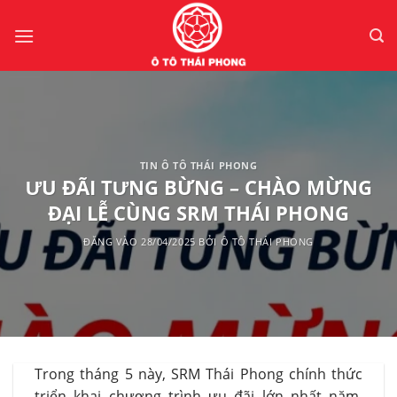
Bỏ
qua
nội
dung
TIN Ô TÔ THÁI PHONG
ƯU ĐÃI TƯNG BỪNG – CHÀO MỪNG
ĐẠI LỄ CÙNG SRM THÁI PHONG
ĐĂNG VÀO
28/04/2025
BỞI
Ô TÔ THÁI PHONG
Trong tháng 5 này, SRM Thái Phong chính thức
triển khai chương trình ưu đãi lớn nhất năm,