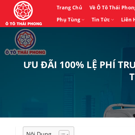
Bỏ
Trang Chủ
Về Ô Tô Thái Phon
qua
nội
Phụ Tùng
Tin Tức
Liên 
dung
ƯU ĐÃI 100% LỆ PHÍ T
T
Nội Dung