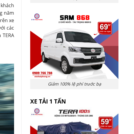
 khách
ng năm
trên xe
với các
à TERA
Giảm 100% lệ phí trước bạ
XE TẢI 1 TẤN