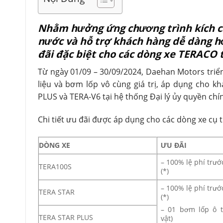
Nhằm hưởng ứng chương trình kích cầu
nước và hỗ trợ khách hàng dễ dàng h
đãi đặc biệt cho các dòng xe TERACO 
Từ ngày 01/09 – 30/09/2024, Daehan Motors triển
liệu và bơm lốp vô cùng giá trị, áp dụng cho 
PLUS và TERA-V6 tại hệ thống Đại lý ủy quyền ch
Chi tiết ưu đãi được áp dụng cho các dòng xe cụ 
DÒNG XE
ƯU ĐÃI
– 100% lệ phí trướ
TERA100S
(*)
– 100% lệ phí trướ
TERA STAR
(*)
– 01 bơm lốp ô t
TERA STAR PLUS
vật)