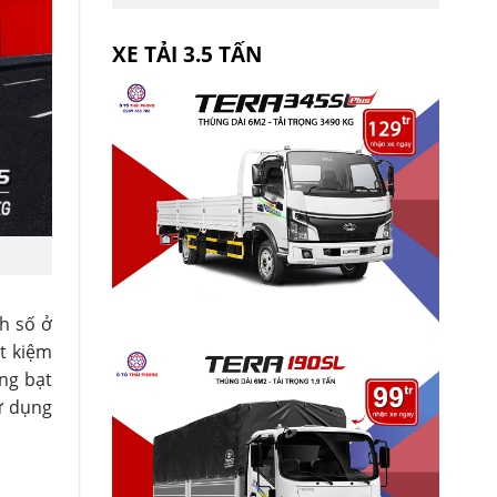
XE TẢI 3.5 TẤN
h số ở
t kiệm
ùng bạt
ử dụng