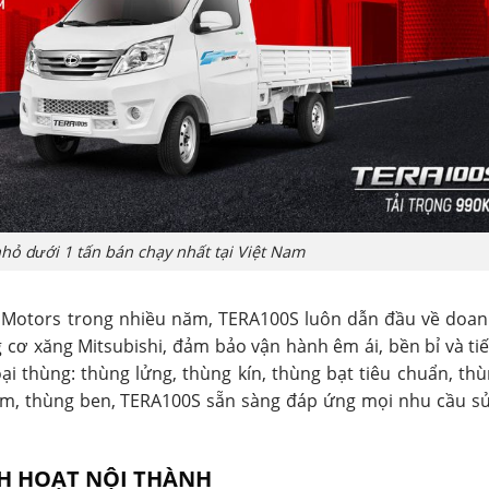
nhỏ dưới 1 tấn bán chạy nhất tại Việt Nam
 Motors trong nhiều năm, TERA100S luôn dẫn đầu về doan
cơ xăng Mitsubishi, đảm bảo vận hành êm ái, bền bỉ và tiế
loại thùng: thùng lửng, thùng kín, thùng bạt tiêu chuẩn, th
im, thùng ben, TERA100S sẵn sàng đáp ứng mọi nhu cầu s
NH HOẠT NỘI THÀNH