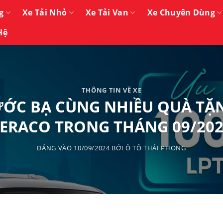
g
Xe Tải Nhỏ
Xe Tải Van
Xe Chuyên Dùng
Hệ
THÔNG TIN VỀ XE
RƯỚC BẠ CÙNG NHIỀU QUÀ TẶ
ERACO TRONG THÁNG 09/20
ĐĂNG VÀO
10/09/2024
BỞI
Ô TÔ THÁI PHONG