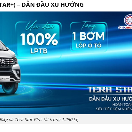
STAR+) – DẪN ĐẦU XU HƯỚNG
90kg và Tera Star Plus tải trọng 1.250 kg