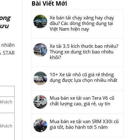
Bài Viết Mới
rong
Xe bán tải chạy xăng hay chạy
dầu? Các dòng thông dụng tại
 ưu
Việt Nam hiện nay
u nhiên
Xe tải 3.5 kích thước bao nhiêu?
Thùng xe dung tích bao nhiêu
A STAR
khối?
10+ Xe tải nhỏ cũ giá rẻ thông
dụng được lựa chọn nhiều nhất
Mua bán xe tải van Tera V6 cũ
 khách
chất lượng cao, giá rẻ, uy tín
Mua bán xe tải van SRM X30i cũ
 khách
giá tốt, bảo hành tới 5 năm