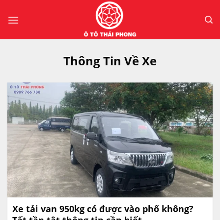
Bỏ
qua
nội
dung
Thông Tin Về Xe
Xe tải van 950kg có được vào phố không?
Tất tần tật thông tin cần biết