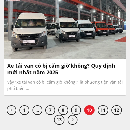
Xe tải van có bị cấm giờ không? Quy định
mới nhất năm 2025
Vậy “xe tải van có bị cấm giờ không?” là phương tiện vận tải
phổ biến ...
1
…
7
8
9
10
11
12
13