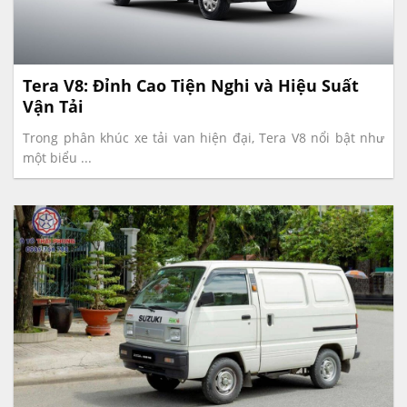
Tera V8: Đỉnh Cao Tiện Nghi và Hiệu Suất
Vận Tải
Trong phân khúc xe tải van hiện đại, Tera V8 nổi bật như
một biểu ...