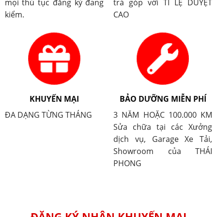
mọi thủ tục đăng ký đang
trả góp với TỈ LỆ DUYỆT
kiểm.
CAO
KHUYẾN MẠI
BẢO DƯỠNG MIỄN PHÍ
ĐA DẠNG TỪNG THÁNG
3 NĂM HOẶC 100.000 KM
Sửa chữa tại các Xưởng
dịch vụ, Garage Xe Tải,
Showroom của THÁI
PHONG
ĐĂNG KÝ NHẬN KHUYẾN MẠI