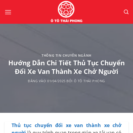
Bỏ
qua
nội
dung
THÔNG TIN CHUYÊN NGÀNH
Hướng Dẫn Chi Tiết Thủ Tục Chuyển
Đổi Xe Van Thành Xe Chở Người
ĐĂNG VÀO
01/04/2025
BỞI
Ô TÔ THÁI PHONG
Thủ tục chuyển đổi xe van thành xe chở
người
là quy trình quan trọng giúp xe tải van có