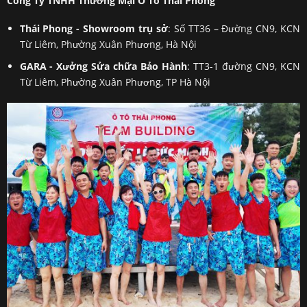
Công Ty TNHH Thương Mại Ô Tô Thái Phong
Thái Phong - Showroom trụ sở
: Số TT36 – Đường CN9, KCN
Từ Liêm, Phường Xuân Phương, Hà Nội
GARA - Xưởng Sửa chữa Bảo Hành
: TT3-1 đường CN9, KCN
Từ Liêm, Phường Xuân Phương, TP Hà Nội