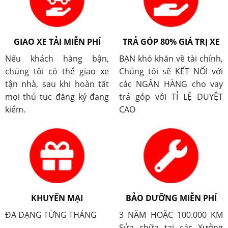
GIAO XE TẢI MIỄN PHÍ
TRẢ GÓP 80% GIÁ TRỊ XE
Nếu khách hàng bận,
BẠN khó khăn về tài chính,
chúng tôi có thể giao xe
Chúng tôi sẽ KẾT NỐI với
tận nhà, sau khi hoàn tất
các NGÂN HÀNG cho vay
mọi thủ tục đăng ký đang
trả góp với TỈ LỆ DUYỆT
kiểm.
CAO
KHUYẾN MẠI
BẢO DƯỠNG MIỄN PHÍ
ĐA DẠNG TỪNG THÁNG
3 NĂM HOẶC 100.000 KM
Sửa chữa tại các Xưởng