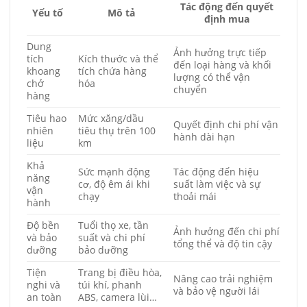
Tác động đến quyết
Mô tả
Yếu tố
định mua
Dung
Ảnh hưởng trực tiếp
tích
Kích thước và thể
đến loại hàng và khối
khoang
tích chứa hàng
lượng có thể vận
chở
hóa
chuyển
hàng
Tiêu hao
Mức xăng/dầu
Quyết định chi phí vận
nhiên
tiêu thụ trên 100
hành dài hạn
liệu
km
Khả
Sức mạnh động
Tác động đến hiệu
năng
cơ, độ êm ái khi
suất làm việc và sự
vận
chạy
thoải mái
hành
Độ bền
Tuổi thọ xe, tần
Ảnh hưởng đến chi phí
và bảo
suất và chi phí
tổng thể và độ tin cậy
dưỡng
bảo dưỡng
Tiện
Trang bị điều hòa,
Nâng cao trải nghiệm
nghi và
túi khí, phanh
và bảo vệ người lái
an toàn
ABS, camera lùi…