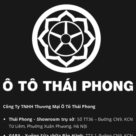
Công Ty TNHH Thương Mại Ô Tô Thái Phong
Thái Phong - Showroom trụ sở
: Số TT36 – Đường CN9, KCN
Từ Liêm, Phường Xuân Phương, Hà Nội
GARA - Xưởng Sửa chữa Bảo Hành
: TT3-1 đường CN9, KCN