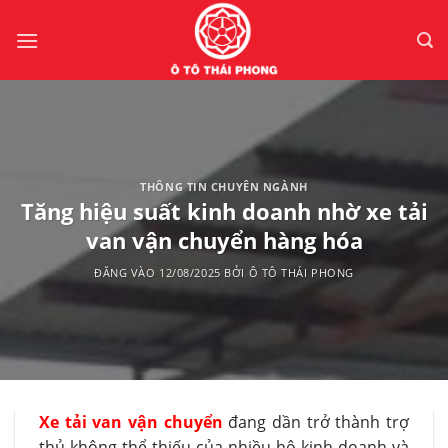
Bỏ
qua
nội
dung
THÔNG TIN CHUYÊN NGÀNH
Tăng hiệu suất kinh doanh nhờ xe tải
van vận chuyển hàng hóa
ĐĂNG VÀO
12/08/2025
BỞI
Ô TÔ THÁI PHONG
Xe tải van vận chuyển
đang dần trở thành trợ
thủ không thể thiếu của nhiều hộ kinh doanh và