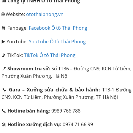
🏢
Công ty TNHH Ô Tô Thái Phong
🌐 Website:
otothaiphong.vn
📘 Fanpage:
Facebook Ô tô Thái Phong
▶️ YouTube:
YouTube Ô tô Thái Phong
🎵 TikTok:
TikTok Ô tô Thái Phong
📍
Showroom trụ sở:
Số TT36 – Đường CN9, KCN Từ Liêm,
Phường Xuân Phương, Hà Nội
🔧
Gara – Xưởng sửa chữa & bảo hành:
TT3-1 Đường
CN9, KCN Từ Liêm, Phường Xuân Phương, TP Hà Nội
📞
Hotline bán hàng:
0989 766 788
🛠️
Hotline xưởng dịch vụ:
0974 71 66 99