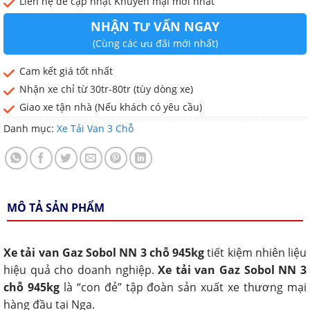
Liên hệ để cập nhật Khuyến mại mới nhất
NHẬN TƯ VẤN NGAY
(Cùng các ưu đãi mới nhất)
Cam kết giá tốt nhất
Nhận xe chỉ từ 30tr-80tr (tùy dòng xe)
Giao xe tận nhà (Nếu khách có yêu cầu)
Danh mục:
Xe Tải Van 3 Chỗ
MÔ TẢ SẢN PHẨM
Xe tải van Gaz Sobol NN 3 chỗ 945kg
tiết kiệm nhiên liệu
hiệu quả cho doanh nghiệp.
Xe tải van Gaz Sobol NN 3
chỗ 945kg
là “con đẻ” tập đoàn sản xuất xe thương mại
hàng đầu tại Nga.