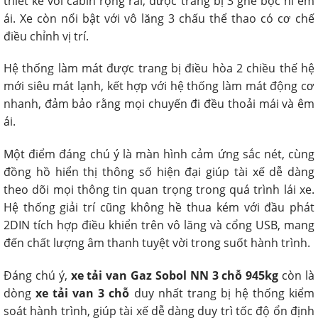
thiết kế với cabin rộng rãi, được trang bị 3 ghế bọc nỉ êm
ái. Xe còn nổi bật với vô lăng 3 chấu thể thao có cơ chế
điều chỉnh vị trí.
Hệ thống làm mát được trang bị điều hòa 2 chiều thế hệ
mới siêu mát lạnh, kết hợp với hệ thống làm mát động cơ
nhanh, đảm bảo rằng mọi chuyến đi đều thoải mái và êm
ái.
Một điểm đáng chú ý là màn hình cảm ứng sắc nét, cùng
đồng hồ hiển thị thông số hiện đại giúp tài xế dễ dàng
theo dõi mọi thông tin quan trọng trong quá trình lái xe.
Hệ thống giải trí cũng không hề thua kém với đầu phát
2DIN tích hợp điều khiển trên vô lăng và cổng USB, mang
đến chất lượng âm thanh tuyệt vời trong suốt hành trình.
Đáng chú ý,
xe tải van Gaz Sobol NN 3 chỗ 945kg
còn là
dòng
xe tải van 3 chỗ
duy nhất trang bị hệ thống kiểm
soát hành trình, giúp tài xế dễ dàng duy trì tốc độ ổn định