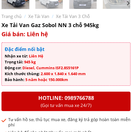
Trang chủ
/
Xe Tải Van
/
Xe Tải Van 3 Chỗ
Xe Tải Van Gaz Sobol NN 3 chỗ 945kg
Giá bán: Liên hệ
Đặc điểm nổi bật
Nhận xe từ:
Liên Hệ
Trọng tải:
945 kg
Động cơ:
Diesel, Cummins ISF2.8S5161P
Kích thước thùng:
2.600 x 1.840 x 1.640 mm
Bảo hành:
5 năm hoặc 150.000km
HOTLINE: 0989766788
(Gọi tư vấn mua xe 24/7)
Tư vấn hồ sơ, thủ tục mua xe, đăng ký trả góp hoàn toàn miễn
phí