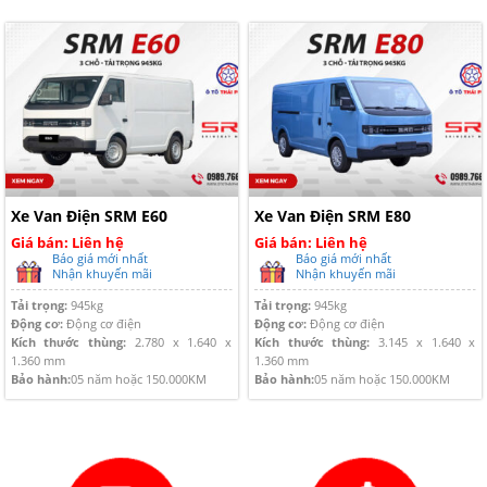
Xe Van Điện SRM E60
Xe Van Điện SRM E80
Giá bán: Liên hệ
Giá bán: Liên hệ
Báo giá mới nhất
Báo giá mới nhất
Nhận khuyến mãi
Nhận khuyến mãi
Tải trọng:
945kg
Tải trọng:
945kg
Động cơ:
Động cơ điện
Động cơ:
Động cơ điện
Kích thước thùng:
2.780 x 1.640 x
Kích thước thùng:
3.145 x 1.640 x
1.360 mm
1.360 mm
Bảo hành:
05 năm hoặc 150.000KM
Bảo hành:
05 năm hoặc 150.000KM