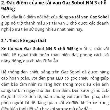
2. Đặc điểm của xe tải van Gaz Sobol NN 3 chỗ
945kg
Dưới đây là 6 điểm nổi bật của dòng
x
e tải van Gaz Sobol
giúp nó trở thành mẫu xe tải van 3 chỗ được các doanh
nghiệp ưu tiên sử dụng nhiều nhất hiện nay.
2.1. Thiết kế ngoại thất
Xe tải van Gaz Sobol NN 3 chỗ 945kg
mới ra mắt với
thiết kế ngoại thất hoàn toàn hiện đại, phong cách và
năng động, đạt chuẩn Châu Âu.
Hệ thống đèn chiếu sáng trên Gaz Sobol đã được nâng
cấp hoàn toàn, với đèn pha LED có góc chiếu rộng giúp
đảm bảo tầm nhìn rõ ràng hơn trong mọi điều kiện ánh
sáng, từ ban ngày cho đến ban đêm. Đèn sương mù LED
được thiết kế tinh tế, nằm chung với cụm đèn pha, cho
phép người lái dễ dàng quan sát và điều khiển xe trong
điều kiện thời tiết xấu hay khi sương mù dày đặc.