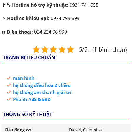
👨‍🔧
Hotline hỗ trợ kỹ thuật:
0931 741 555
⚠️
Hotline khiếu nại:
0974 799 699
☎️
Điện thoại:
024 224 96 999
5/5 - (1 bình chọn)
TRANG BỊ TIÊU CHUẨN
màn hình
hệ thống điều hòa 2 chiều
hệ thống âm thanh giải trí
Phanh ABS & EBD
THÔNG SỐ KỸ THUẬT
Kiểu động cơ
Diesel, Cummins