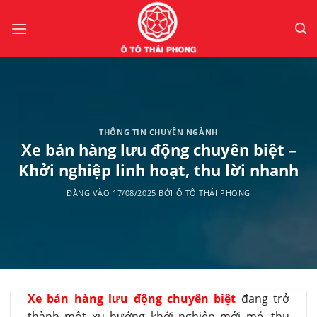
Bỏ
qua
nội
dung
THÔNG TIN CHUYÊN NGÀNH
Xe bán hàng lưu động chuyên biệt –
Khởi nghiệp linh hoạt, thu lời nhanh
ĐĂNG VÀO
17/08/2025
BỞI
Ô TÔ THÁI PHONG
Xe bán hàng lưu động chuyên biệt
đang trở
thành một xu hướng khởi nghiệp mới mẻ, thu