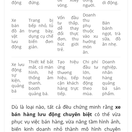
động
đứng.
di động.
vòng.
người.
Doanh
Vốn đầu
Xe
Trang bị
thu
tư thấp,
Bán
bán
bếp nhỏ, tủ
phụ
dễ thay
bánh
đồ ăn
trưng bày,
thuộc
đổi thực
ngọt, trà
vặt
dụng cụ chế
vào xu
đơn, thu
sữa, đồ
lưu
biến đơn
hướng
hút giới
ăn nhẹ.
động
giản.
món
trẻ.
ăn.
Thiết kế bắt
Tạo hiệu
Chi phí
Doanh
Xe lưu
mắt, có màn
ứng
đầu tư
nghiệp,
động
hình, hệ
thương
lớn,
nhãn
sự
thống âm
hiệu, tiếp
hoạt
hàng
kiện,
thanh,
cận khách
động
quảng
quảng
booth
hàng trực
theo
bá sản
bá
quảng bá.
tiếp.
mùa.
phẩm.
Dù là loại nào, tất cả đều chứng minh rằng
xe
bán hàng lưu động chuyên biệt
có thể vừa
phục vụ việc bán hàng, vừa nâng tầm hình ảnh,
biến kinh doanh nhỏ thành mô hình chuyên