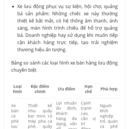
Xe lưu động phục vụ sự kiện, hội chợ, quảng
bá sản phẩm: Những chiếc xe này thường
thiết kế bắt mắt, có hệ thống âm thanh, ánh
sáng, màn hình trình chiếu để hỗ trợ quảng
bá. Doanh nghiệp hay sử dụng khi muốn tiếp
cận khách hàng trực tiếp, tạo trải nghiệm
thương hiệu ấn tượng.
Bảng so sánh các loại hình xe bán hàng lưu động
chuyên biệt
Đặc điểm
Hạn
Loại
Ưu điểm
Phù hợp
chính
chế
hình
Lợi nhuận
Cạnh
Xe
Thiết kế
Người
ổn định,
tranh
bán
như quầy
khởi
khách
cao,
cà
bar mini, có
nghiệp
hàng đa
cần vị
phê
máy pha cà
trẻ, quán
dạng, vốn
trí
lưu
phê, quầy
cà phê
dễ xoay
đông