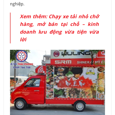
nghiệp.
Xem thêm:
Chạy xe tải nhỏ chở
hàng, mở bán tại chỗ – kinh
doanh lưu động vừa tiện vừa
lời