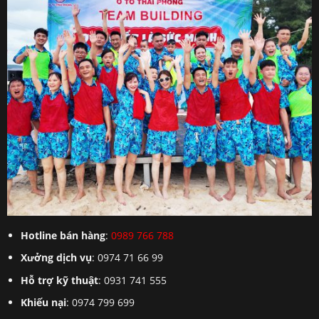
Hotline bán hàng
:
0989 766 788
Xưởng dịch vụ
: 0974 71 66 99
Hỗ trợ kỹ thuật
: 0931 741 555
Khiếu nại
: 0974 799 699