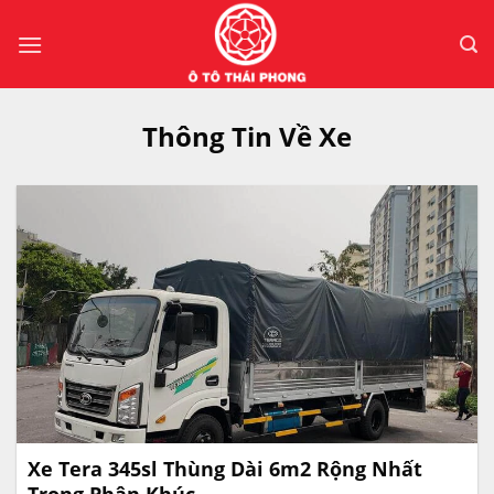
Bỏ
qua
nội
dung
Thông Tin Về Xe
Xe Tera 345sl Thùng Dài 6m2 Rộng Nhất
Trong Phân Khúc