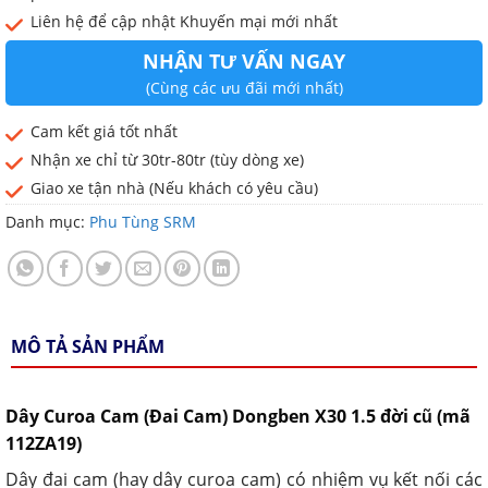
Liên hệ để cập nhật Khuyến mại mới nhất
NHẬN TƯ VẤN NGAY
(Cùng các ưu đãi mới nhất)
Cam kết giá tốt nhất
Nhận xe chỉ từ 30tr-80tr (tùy dòng xe)
Giao xe tận nhà (Nếu khách có yêu cầu)
Danh mục:
Phu Tùng SRM
MÔ TẢ SẢN PHẨM
Dây Curoa Cam (Đai Cam) Dongben X30 1.5 đời cũ (mã
112ZA19)
Dây đai cam (hay dây curoa cam) có nhiệm vụ kết nối các